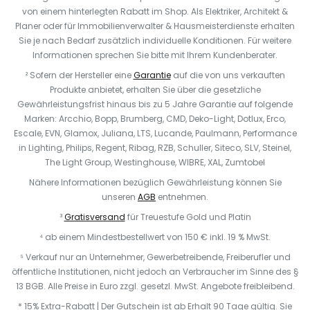
von einem hinterlegten Rabatt im Shop. Als Elektriker, Architekt &
Planer oder für Immobilienverwalter & Hausmeisterdienste erhalten
Sie je nach Bedarf zusätzlich individuelle Konditionen. Für weitere
Informationen sprechen Sie bitte mit Ihrem Kundenberater.
² Sofern der Hersteller eine
Garantie
auf die von uns verkauften
Produkte anbietet, erhalten Sie über die gesetzliche
Gewährleistungsfrist hinaus bis zu 5 Jahre Garantie auf folgende
Marken: Arcchio, Bopp, Brumberg, CMD, Deko-Light, Dotlux, Erco,
Escale, EVN, Glamox, Juliana, LTS, Lucande, Paulmann, Performance
in Lighting, Philips, Regent, Ribag, RZB, Schuller, Siteco, SLV, Steinel,
The Light Group, Westinghouse, WIBRE, XAL, Zumtobel
Nähere Informationen bezüglich Gewährleistung können Sie
unseren
AGB
entnehmen.
³
Gratisversand
für Treuestufe Gold und Platin
⁴ ab einem Mindestbestellwert von 150 € inkl. 19 % MwSt.
⁵ Verkauf nur an Unternehmer, Gewerbetreibende, Freiberufler und
öffentliche Institutionen, nicht jedoch an Verbraucher im Sinne des §
13 BGB. Alle Preise in Euro zzgl. gesetzl. MwSt. Angebote freibleibend.
* 15% Extra-Rabatt | Der Gutschein ist ab Erhalt 90 Tage gültig. Sie