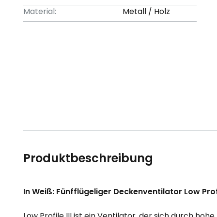
Material:
Metall / Holz
Produktbeschreibung
In Weiß: Fünfflügeliger Deckenventilator Low Profil
Low Profile III ist ein Ventilator, der sich durch h