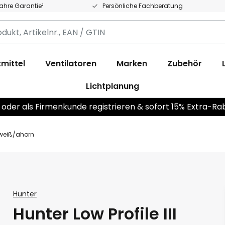
Jahre Garantie²
Persönliche Fachberatung
,
.,
mittel
Ventilatoren
Marken
Zubehör
Lichtplanung
 oder als Firmenkunde registrieren & sofort 15% Extra-Ra
r weiß/ahorn
Hunter
Hunter Low Profile III