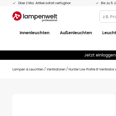
Zum
Über 2 Mio. Artikel sofort verfügbar
Bis zu 5 
Inhalt
z.B.
springen
Produkt
Artikelnr
Innenleuchten
Außenleuchten
Leucht
EAN
/
GTIN
Jetzt einloggen
Lampen & Leuchten
Ventilatoren
Hunter Low Profile III Ventilato
Zum
Ende
der