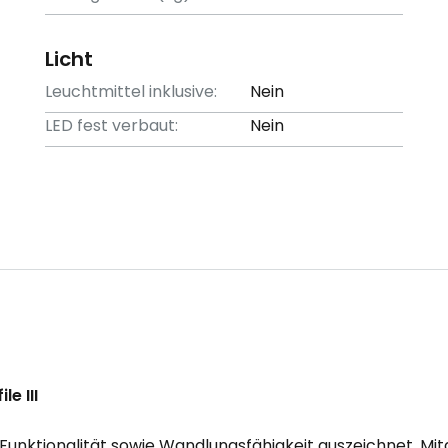
Licht
Leuchtmittel inklusive:
Nein
LED fest verbaut:
Nein
e III
ohe Funktionalität sowie Wandlungsfähigkeit auszeichnet. Mit