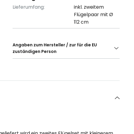
Lieferumfang:
inkl. zweitem
Flügelpaar mit Ø
112 cm
Angaben zum Hersteller / zur für die EU
zuständigen Person
geliefert wird ein zweites Flügelset mit kleinerem