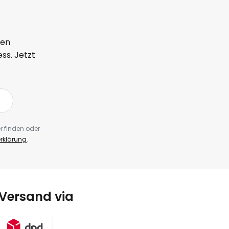
ten
ss. Jetzt
r finden oder
rklärung
.
Versand via