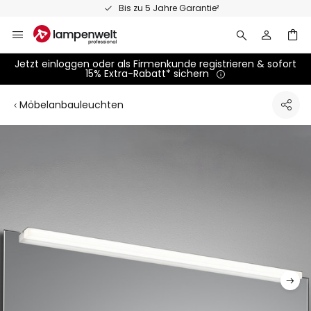
Zum
Bis zu 5 Jahre Garantie²
Inhalt
springen
Jetzt einloggen oder als Firmenkunde registrieren & sofort
15% Extra-Rabatt* sichern
Möbelanbauleuchten
Zum
Ende
der
Bildgalerie
springen