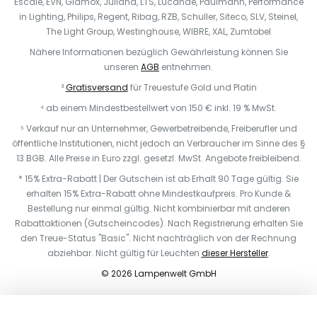
Escale, EVN, Glamox, Juliana, LTS, Lucande, Paulmann, Performance
in Lighting, Philips, Regent, Ribag, RZB, Schuller, Siteco, SLV, Steinel,
The Light Group, Westinghouse, WIBRE, XAL, Zumtobel
Nähere Informationen bezüglich Gewährleistung können Sie
unseren
AGB
entnehmen.
³
Gratisversand
für Treuestufe Gold und Platin
⁴ ab einem Mindestbestellwert von 150 € inkl. 19 % MwSt.
⁵ Verkauf nur an Unternehmer, Gewerbetreibende, Freiberufler und
öffentliche Institutionen, nicht jedoch an Verbraucher im Sinne des §
13 BGB. Alle Preise in Euro zzgl. gesetzl. MwSt. Angebote freibleibend.
* 15% Extra-Rabatt | Der Gutschein ist ab Erhalt 90 Tage gültig. Sie
erhalten 15% Extra-Rabatt ohne Mindestkaufpreis. Pro Kunde &
Bestellung nur einmal gültig. Nicht kombinierbar mit anderen
Rabattaktionen (Gutscheincodes). Nach Registrierung erhalten Sie
den Treue-Status "Basic". Nicht nachträglich von der Rechnung
abziehbar. Nicht gültig für Leuchten
dieser Hersteller
.
© 2026 Lampenwelt GmbH