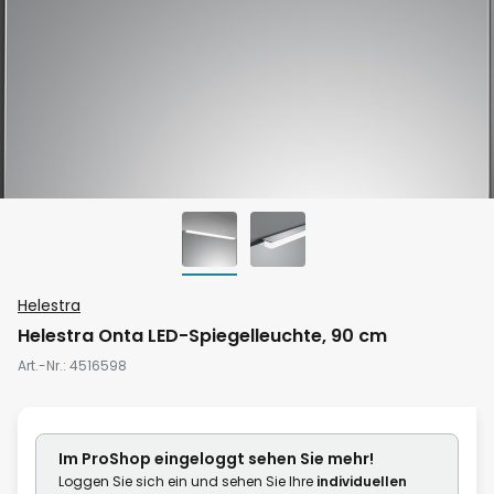
Zum
Helestra
Anfang
Helestra Onta LED-Spiegelleuchte, 90 cm
der
Art.-Nr.
4516598
Bildgalerie
springen
Im ProShop
eingeloggt
sehen Sie mehr!
Loggen Sie sich ein und sehen Sie Ihre
individuellen