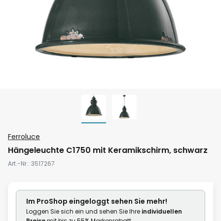
Zum
Ferroluce
Anfang
Hängeleuchte C1750 mit Keramikschirm, schwarz
der
Art.-Nr.
3517267
Bildgalerie
springen
Im ProShop
eingeloggt
sehen Sie mehr!
Loggen Sie sich ein und sehen Sie Ihre
individuellen
Preise
mit bis zu 55% Markenrabatt.