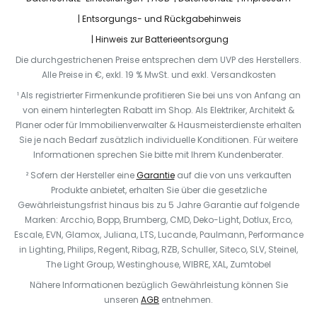
Entsorgungs- und Rückgabehinweis
Hinweis zur Batterieentsorgung
Die durchgestrichenen Preise entsprechen dem UVP des Herstellers.
Alle Preise in €, exkl. 19 % MwSt. und exkl. Versandkosten
¹ Als registrierter Firmenkunde profitieren Sie bei uns von Anfang an
von einem hinterlegten Rabatt im Shop. Als Elektriker, Architekt &
Planer oder für Immobilienverwalter & Hausmeisterdienste erhalten
Sie je nach Bedarf zusätzlich individuelle Konditionen. Für weitere
Informationen sprechen Sie bitte mit Ihrem Kundenberater.
² Sofern der Hersteller eine
Garantie
auf die von uns verkauften
Produkte anbietet, erhalten Sie über die gesetzliche
Gewährleistungsfrist hinaus bis zu 5 Jahre Garantie auf folgende
Marken: Arcchio, Bopp, Brumberg, CMD, Deko-Light, Dotlux, Erco,
Escale, EVN, Glamox, Juliana, LTS, Lucande, Paulmann, Performance
in Lighting, Philips, Regent, Ribag, RZB, Schuller, Siteco, SLV, Steinel,
The Light Group, Westinghouse, WIBRE, XAL, Zumtobel
Nähere Informationen bezüglich Gewährleistung können Sie
unseren
AGB
entnehmen.