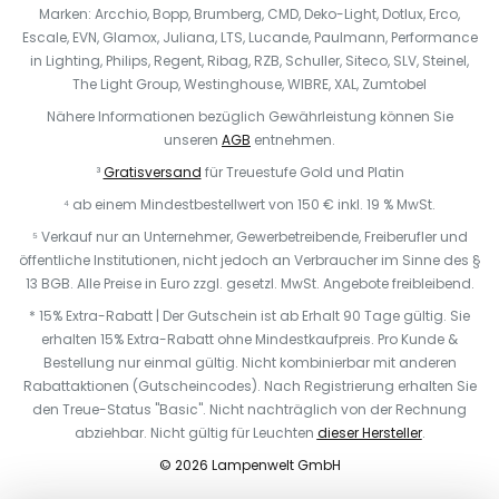
Marken: Arcchio, Bopp, Brumberg, CMD, Deko-Light, Dotlux, Erco,
Escale, EVN, Glamox, Juliana, LTS, Lucande, Paulmann, Performance
in Lighting, Philips, Regent, Ribag, RZB, Schuller, Siteco, SLV, Steinel,
The Light Group, Westinghouse, WIBRE, XAL, Zumtobel
Nähere Informationen bezüglich Gewährleistung können Sie
unseren
AGB
entnehmen.
³
Gratisversand
für Treuestufe Gold und Platin
⁴ ab einem Mindestbestellwert von 150 € inkl. 19 % MwSt.
⁵ Verkauf nur an Unternehmer, Gewerbetreibende, Freiberufler und
öffentliche Institutionen, nicht jedoch an Verbraucher im Sinne des §
13 BGB. Alle Preise in Euro zzgl. gesetzl. MwSt. Angebote freibleibend.
* 15% Extra-Rabatt | Der Gutschein ist ab Erhalt 90 Tage gültig. Sie
erhalten 15% Extra-Rabatt ohne Mindestkaufpreis. Pro Kunde &
Bestellung nur einmal gültig. Nicht kombinierbar mit anderen
Rabattaktionen (Gutscheincodes). Nach Registrierung erhalten Sie
den Treue-Status "Basic". Nicht nachträglich von der Rechnung
abziehbar. Nicht gültig für Leuchten
dieser Hersteller
.
© 2026 Lampenwelt GmbH