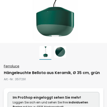
Zum
Ferroluce
Anfang
Hängeleuchte Bellota aus Keramik, Ø 35 cm, grün
der
Art.-Nr.
3517291
Bildgalerie
springen
Im ProShop
eingeloggt
sehen Sie mehr!
Loggen Sie sich ein und sehen Sie Ihre
individuellen
Preise
mit bis zu 55% Markenrabatt.