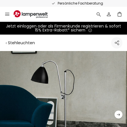
Zum
Persönliche Fachberatung
Inhalt
springen
Jetzt einloggen oder als Firmenkunde registrieren & sofort
15% Extra-Rabatt* sichern
Stehleuchten
Zum
Ende
der
Bildgalerie
springen