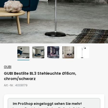
Zum
GUBI
Anfang
GUBI Bestlite BL3 Stehleuchte Ø16cm,
der
chrom/schwarz
Bildgalerie
Art.-Nr.
4008179
springen
Im ProShop
eingeloggt
sehen Sie mehr!