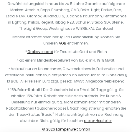
Gewährleistungsfrist hinaus bis zu 5 Jahre Garantie auf folgende
Marken: Arcchio, Bopp, Brumberg, CMD, Deko-Light, Dotlux, Erco,
Escale, EVN, Glamox, Juliana, LTS, Lucande, Paulmann, Performance
in Lighting, Philips, Regent, Ribag, RZB, Schuller, Siteco, SLV, Steinel,
The Light Group, Westinghouse, WIBRE, XAL, Zumtobel
Nähere Informationen bezüglich Gewährleistung können Sie
unseren
AGB
entnehmen.
³
Gratisversand
für Treuestufe Gold und Platin
⁴ ab einem Mindestbestellwert von 150 € inkl. 19 % MwSt.
⁵ Verkauf nur an Unternehmer, Gewerbetreibende, Freiberufler und
öffentliche Institutionen, nicht jedoch an Verbraucher im Sinne des §
13 BGB. Alle Preise in Euro zzgl. gesetzl. MwSt. Angebote freibleibend.
* 15% Extra-Rabatt | Der Gutschein ist ab Erhalt 90 Tage gültig. Sie
erhalten 15% Extra-Rabatt ohne Mindestkaufpreis. Pro Kunde &
Bestellung nur einmal gültig. Nicht kombinierbar mit anderen
Rabattaktionen (Gutscheincodes). Nach Registrierung erhalten Sie
den Treue-Status "Basic". Nicht nachträglich von der Rechnung
abziehbar. Nicht gültig für Leuchten
dieser Hersteller
.
© 2026 Lampenwelt GmbH