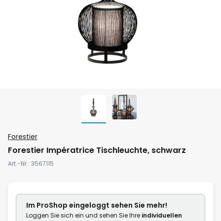
Zum
Forestier
Anfang
Forestier Impératrice Tischleuchte, schwarz
der
Art.-Nr.
3567115
Bildgalerie
springen
Im ProShop
eingeloggt
sehen Sie mehr!
Loggen Sie sich ein und sehen Sie Ihre
individuellen