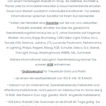
von einem hinterlegten Rabatt im Shop. Als Elektriker, Architekt &
Planer oder für Immobilienverwalter & Hausmeisterdienste erhalten
Sie je nach Bedarf zusätzlich individuelle Konditionen. Für weitere
Informationen sprechen Sie bitte mit Ihrem Kundenberater.
² Sofern der Hersteller eine
Garantie
auf die von uns verkauften
Produkte anbietet, erhalten Sie über die gesetzliche
Gewährleistungsfrist hinaus bis zu 5 Jahre Garantie auf folgende
Marken: Arcchio, Bopp, Brumberg, CMD, Deko-Light, Dotlux, Erco,
Escale, EVN, Glamox, Juliana, LTS, Lucande, Paulmann, Performance
in Lighting, Philips, Regent, Ribag, RZB, Schuller, Siteco, SLV, Steinel,
The Light Group, Westinghouse, WIBRE, XAL, Zumtobel
Nähere Informationen bezüglich Gewährleistung können Sie
unseren
AGB
entnehmen.
³
Gratisversand
für Treuestufe Gold und Platin
⁴ ab einem Mindestbestellwert von 150 € inkl. 19 % MwSt.
⁵ Verkauf nur an Unternehmer, Gewerbetreibende, Freiberufler und
öffentliche Institutionen, nicht jedoch an Verbraucher im Sinne des §
13 BGB. Alle Preise in Euro zzgl. gesetzl. MwSt. Angebote freibleibend.
* 15% Extra-Rabatt | Der Gutschein ist ab Erhalt 90 Tage gültig. Sie