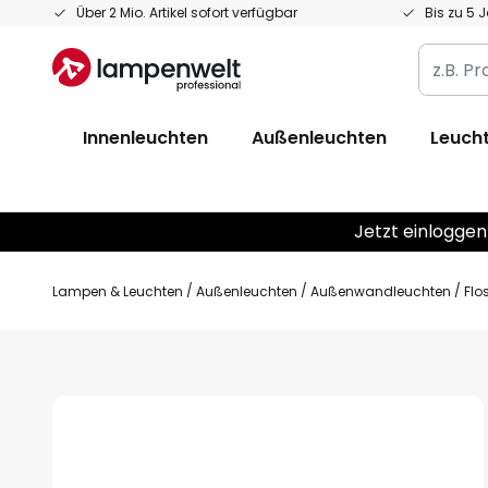
Zum
Über 2 Mio. Artikel sofort verfügbar
Bis zu 5 
Inhalt
z.B.
springen
Produkt
Artikelnr
Innenleuchten
Außenleuchten
Leucht
EAN
/
GTIN
Jetzt einloggen
Lampen & Leuchten
Außenleuchten
Außenwandleuchten
Flo
Zum
Ende
der