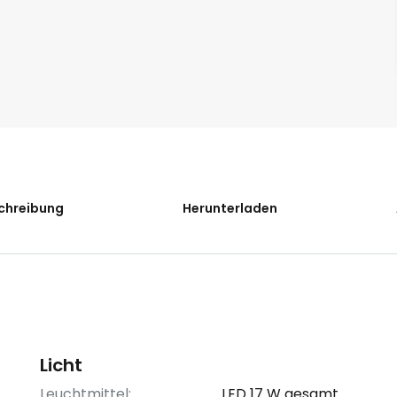
chreibung
Herunterladen
Licht
Leuchtmittel:
LED 17 W gesamt