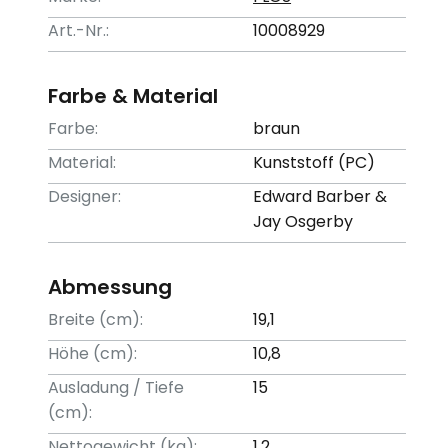
Art.-Nr.:
10008929
Farbe & Material
Farbe:
braun
Material:
Kunststoff (PC)
Designer:
Edward Barber &
Jay Osgerby
Abmessung
Breite (cm):
19,1
Höhe (cm):
10,8
Ausladung / Tiefe
15
(cm):
Nettogewicht (kg):
1,2