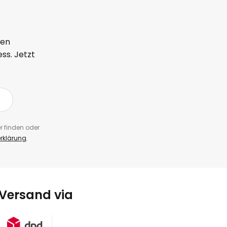
ten
ss. Jetzt
r finden oder
rklärung
.
Versand via