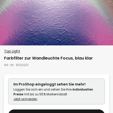
Zum
Top Light
Anfang
Farbfilter zur Wandleuchte Focus, blau klar
der
Art.-Nr.
9020201
Bildgalerie
springen
Im ProShop
eingeloggt
sehen Sie mehr!
Loggen Sie sich ein und sehen Sie Ihre
individuellen
Preise
mit bis zu 55% Markenrabatt.
Jetzt anmelden