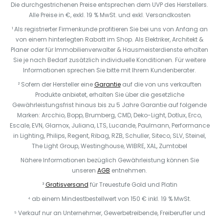
Die durchgestrichenen Preise entsprechen dem UVP des Herstellers.
Alle Preise in €, exkl. 19 % MwSt. und exkl. Versandkosten
¹ Als registrierter Firmenkunde profitieren Sie bei uns von Anfang an
von einem hinterlegten Rabatt im Shop. Als Elektriker, Architekt &
Planer oder für Immobilienverwalter & Hausmeisterdienste erhalten
Sie je nach Bedarf zusätzlich individuelle Konditionen. Für weitere
Informationen sprechen Sie bitte mit Ihrem Kundenberater.
² Sofern der Hersteller eine
Garantie
auf die von uns verkauften
Produkte anbietet, erhalten Sie über die gesetzliche
Gewährleistungsfrist hinaus bis zu 5 Jahre Garantie auf folgende
Marken: Arcchio, Bopp, Brumberg, CMD, Deko-Light, Dotlux, Erco,
Escale, EVN, Glamox, Juliana, LTS, Lucande, Paulmann, Performance
in Lighting, Philips, Regent, Ribag, RZB, Schuller, Siteco, SLV, Steinel,
The Light Group, Westinghouse, WIBRE, XAL, Zumtobel
Nähere Informationen bezüglich Gewährleistung können Sie
unseren
AGB
entnehmen.
³
Gratisversand
für Treuestufe Gold und Platin
⁴ ab einem Mindestbestellwert von 150 € inkl. 19 % MwSt.
⁵ Verkauf nur an Unternehmer, Gewerbetreibende, Freiberufler und