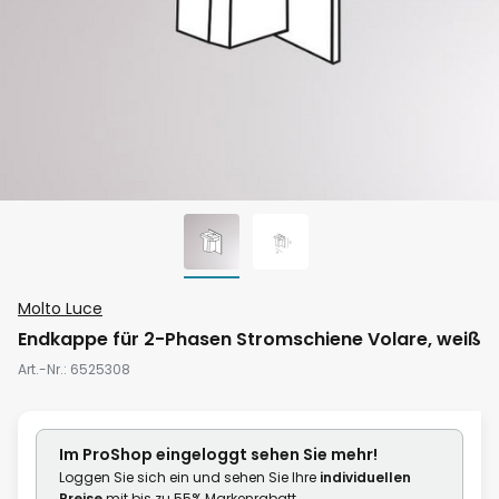
Zum
Molto Luce
Anfang
Endkappe für 2-Phasen Stromschiene Volare, weiß
der
Art.-Nr.
6525308
Bildgalerie
springen
Im ProShop
eingeloggt
sehen Sie mehr!
Loggen Sie sich ein und sehen Sie Ihre
individuellen
Preise
mit bis zu 55% Markenrabatt.