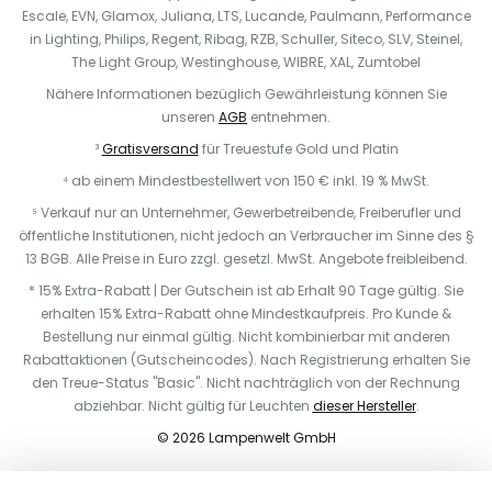
Escale, EVN, Glamox, Juliana, LTS, Lucande, Paulmann, Performance
in Lighting, Philips, Regent, Ribag, RZB, Schuller, Siteco, SLV, Steinel,
The Light Group, Westinghouse, WIBRE, XAL, Zumtobel
Nähere Informationen bezüglich Gewährleistung können Sie
unseren
AGB
entnehmen.
³
Gratisversand
für Treuestufe Gold und Platin
⁴ ab einem Mindestbestellwert von 150 € inkl. 19 % MwSt.
⁵ Verkauf nur an Unternehmer, Gewerbetreibende, Freiberufler und
öffentliche Institutionen, nicht jedoch an Verbraucher im Sinne des §
13 BGB. Alle Preise in Euro zzgl. gesetzl. MwSt. Angebote freibleibend.
* 15% Extra-Rabatt | Der Gutschein ist ab Erhalt 90 Tage gültig. Sie
erhalten 15% Extra-Rabatt ohne Mindestkaufpreis. Pro Kunde &
Bestellung nur einmal gültig. Nicht kombinierbar mit anderen
Rabattaktionen (Gutscheincodes). Nach Registrierung erhalten Sie
den Treue-Status "Basic". Nicht nachträglich von der Rechnung
abziehbar. Nicht gültig für Leuchten
dieser Hersteller
.
© 2026 Lampenwelt GmbH