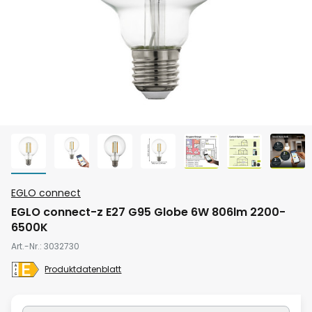
Zum
EGLO connect
Anfang
EGLO connect-z E27 G95 Globe 6W 806lm 2200-
der
6500K
Bildgalerie
Art.-Nr.
3032730
springen
Produktdatenblatt