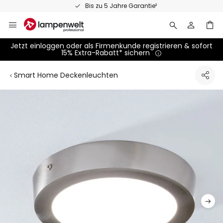
Zum
tie²
Persönliche Fachberatu
Inhalt
springen
Jetzt einloggen oder als Firmenkunde registrieren & sofort
15% Extra-Rabatt* sichern
Smart Home Deckenleuchten
Zum
Ende
der
Bildgalerie
springen