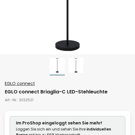
Zum
EGLO connect
Anfang
EGLO connect Briaglia-C LED-Stehleuchte
der
Art.-Nr.
3032521
Bildgalerie
springen
Im ProShop
eingeloggt
sehen Sie mehr!
Loggen Sie sich ein und sehen Sie Ihre
individuellen
Preise
mit bis zu 55% Markenrabatt.