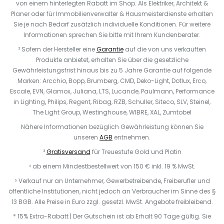
von einem hinterlegten Rabatt im Shop. Als Elektriker, Architekt &
Planer oder für Immobilienverwalter & Hausmeisterdienste erhalten
Sie je nach Bedarf zusätzlich individuelle Konditionen. Für weitere
Informationen sprechen Sie bitte mit Ihrem Kundenberater.
² Sofern der Hersteller eine
Garantie
auf die von uns verkauften
Produkte anbietet, erhalten Sie über die gesetzliche
Gewährleistungsfrist hinaus bis zu 5 Jahre Garantie auf folgende
Marken: Arcchio, Bopp, Brumberg, CMD, Deko-Light, Dotlux, Erco,
Escale, EVN, Glamox, Juliana, LTS, Lucande, Paulmann, Performance
in Lighting, Philips, Regent, Ribag, RZB, Schuller, Siteco, SLV, Steinel,
The Light Group, Westinghouse, WIBRE, XAL, Zumtobel
Nähere Informationen bezüglich Gewährleistung können Sie
unseren
AGB
entnehmen.
³
Gratisversand
für Treuestufe Gold und Platin
⁴ ab einem Mindestbestellwert von 150 € inkl. 19 % MwSt.
⁵ Verkauf nur an Unternehmer, Gewerbetreibende, Freiberufler und
öffentliche Institutionen, nicht jedoch an Verbraucher im Sinne des §
13 BGB. Alle Preise in Euro zzgl. gesetzl. MwSt. Angebote freibleibend.
* 15% Extra-Rabatt | Der Gutschein ist ab Erhalt 90 Tage gültig. Sie