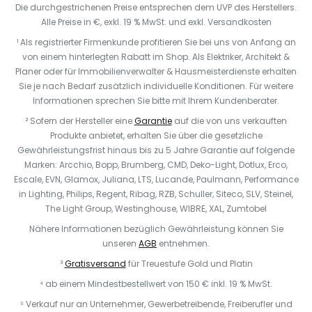
Die durchgestrichenen Preise entsprechen dem UVP des Herstellers.
Alle Preise in €, exkl. 19 % MwSt. und exkl. Versandkosten
¹ Als registrierter Firmenkunde profitieren Sie bei uns von Anfang an
von einem hinterlegten Rabatt im Shop. Als Elektriker, Architekt &
Planer oder für Immobilienverwalter & Hausmeisterdienste erhalten
Sie je nach Bedarf zusätzlich individuelle Konditionen. Für weitere
Informationen sprechen Sie bitte mit Ihrem Kundenberater.
² Sofern der Hersteller eine
Garantie
auf die von uns verkauften
Produkte anbietet, erhalten Sie über die gesetzliche
Gewährleistungsfrist hinaus bis zu 5 Jahre Garantie auf folgende
Marken: Arcchio, Bopp, Brumberg, CMD, Deko-Light, Dotlux, Erco,
Escale, EVN, Glamox, Juliana, LTS, Lucande, Paulmann, Performance
in Lighting, Philips, Regent, Ribag, RZB, Schuller, Siteco, SLV, Steinel,
The Light Group, Westinghouse, WIBRE, XAL, Zumtobel
Nähere Informationen bezüglich Gewährleistung können Sie
unseren
AGB
entnehmen.
³
Gratisversand
für Treuestufe Gold und Platin
⁴ ab einem Mindestbestellwert von 150 € inkl. 19 % MwSt.
⁵ Verkauf nur an Unternehmer, Gewerbetreibende, Freiberufler und