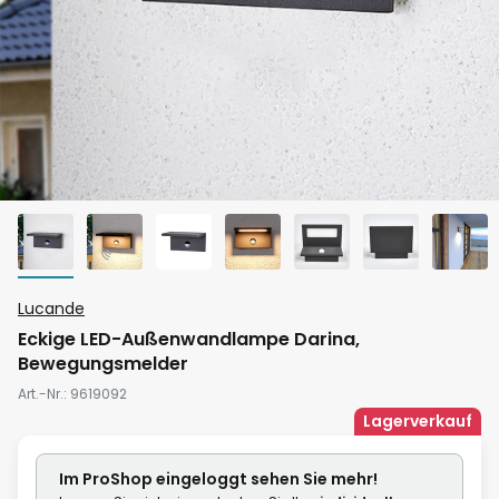
Zum
Lucande
Anfang
Eckige LED-Außenwandlampe Darina,
der
Bewegungsmelder
Bildgalerie
Art.-Nr.
9619092
springen
Lagerverkauf
Im ProShop
eingeloggt
sehen Sie mehr!