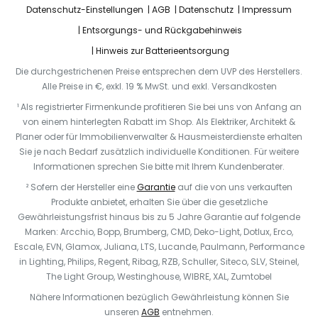
Datenschutz-Einstellungen
AGB
Datenschutz
Impressum
Entsorgungs- und Rückgabehinweis
Hinweis zur Batterieentsorgung
Die durchgestrichenen Preise entsprechen dem UVP des Herstellers.
Alle Preise in €, exkl. 19 % MwSt. und exkl. Versandkosten
¹ Als registrierter Firmenkunde profitieren Sie bei uns von Anfang an
von einem hinterlegten Rabatt im Shop. Als Elektriker, Architekt &
Planer oder für Immobilienverwalter & Hausmeisterdienste erhalten
Sie je nach Bedarf zusätzlich individuelle Konditionen. Für weitere
Informationen sprechen Sie bitte mit Ihrem Kundenberater.
² Sofern der Hersteller eine
Garantie
auf die von uns verkauften
Produkte anbietet, erhalten Sie über die gesetzliche
Gewährleistungsfrist hinaus bis zu 5 Jahre Garantie auf folgende
Marken: Arcchio, Bopp, Brumberg, CMD, Deko-Light, Dotlux, Erco,
Escale, EVN, Glamox, Juliana, LTS, Lucande, Paulmann, Performance
in Lighting, Philips, Regent, Ribag, RZB, Schuller, Siteco, SLV, Steinel,
The Light Group, Westinghouse, WIBRE, XAL, Zumtobel
Nähere Informationen bezüglich Gewährleistung können Sie
unseren
AGB
entnehmen.