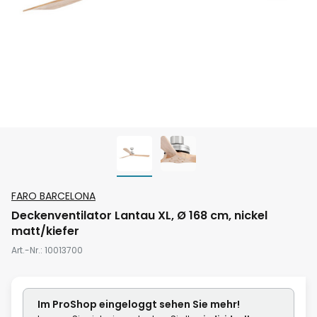
Zum
FARO BARCELONA
Anfang
Deckenventilator Lantau XL, Ø 168 cm, nickel
der
matt/kiefer
Bildgalerie
Art.-Nr.
10013700
springen
Im ProShop
eingeloggt
sehen Sie mehr!