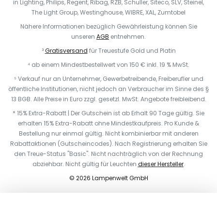
in Lighting, Philips, Regent, Ribag, RZB, Schuller, Siteco, SLV, Steinel,
The Light Group, Westinghouse, WIBRE, XAL, Zumtobel
Nähere Informationen bezüglich Gewährleistung können Sie
unseren
AGB
entnehmen.
³
Gratisversand
für Treuestufe Gold und Platin
⁴ ab einem Mindestbestellwert von 150 € inkl. 19 % MwSt.
⁵ Verkauf nur an Unternehmer, Gewerbetreibende, Freiberufler und
öffentliche Institutionen, nicht jedoch an Verbraucher im Sinne des §
13 BGB. Alle Preise in Euro zzgl. gesetzl. MwSt. Angebote freibleibend.
* 15% Extra-Rabatt | Der Gutschein ist ab Erhalt 90 Tage gültig. Sie
erhalten 15% Extra-Rabatt ohne Mindestkaufpreis. Pro Kunde &
Bestellung nur einmal gültig. Nicht kombinierbar mit anderen
Rabattaktionen (Gutscheincodes). Nach Registrierung erhalten Sie
den Treue-Status "Basic". Nicht nachträglich von der Rechnung
abziehbar. Nicht gültig für Leuchten
dieser Hersteller
.
© 2026 Lampenwelt GmbH
In den Warenkorb