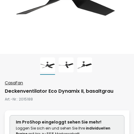
Zum
CasaFan
Anfang
Deckenventilator Eco Dynamix II, basaltgrau
der
Art.-Nr.
2015188
Bildgalerie
springen
Im ProShop
eingeloggt
sehen Sie mehr!
Loggen Sie sich ein und sehen Sie Ihre
individuellen
Preise
mit bis zu 55% Markenrabatt.