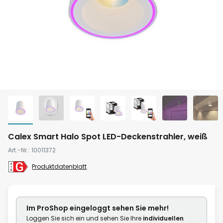
Zum
Calex Smart Halo Spot LED-Deckenstrahler, weiß
Anfang
Art.-Nr.
10011372
der
Produktdatenblatt
Bildgalerie
springen
Im ProShop
eingeloggt
sehen Sie mehr!
Loggen Sie sich ein und sehen Sie Ihre
individuellen