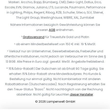
Marken: Arcchio, Bopp, Brumberg, CMD, Deko-Light, Dotlux, Erco,
Escale, EVN, Glamox, Juliana, LTS, Lucande, Paulmann, Performance
in Lighting, Philips, Regent, Ribag, RZB, Schuller, Siteco, SLV, Steinel,
The Light Group, Westinghouse, WIBRE, XAL, Zumtobel
Nähere Informationen bezüglich Gewährleistung können Sie
unseren
AGB
entnehmen.
³
Gratisversand
für Treuestufe Gold und Platin
⁴ ab einem Mindestbestellwert von 150 € inkl. 19 % MwSt.
⁵ Verkauf nur an Unternehmer, Gewerbetreibende, Freiberufler und
öffentliche Institutionen, nicht jedoch an Verbraucher im Sinne des §
13 BGB. Alle Preise in Euro zzgl. gesetzl. MwSt. Angebote freibleibend.
* 15% Extra-Rabatt | Der Gutschein ist ab Erhalt 90 Tage gültig. Sie
erhalten 15% Extra-Rabatt ohne Mindestkaufpreis. Pro Kunde &
Bestellung nur einmal gültig. Nicht kombinierbar mit anderen
Rabattaktionen (Gutscheincodes). Nach Registrierung erhalten Sie
den Treue-Status "Basic". Nicht nachträglich von der Rechnung
abziehbar. Nicht gültig für Leuchten
dieser Hersteller
.
© 2026 Lampenwelt GmbH