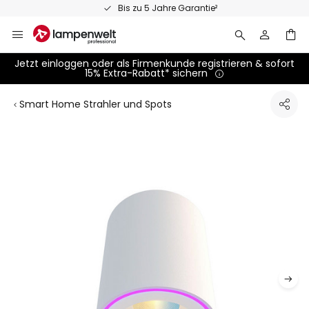
Zum
Persönliche Fachberatung
Inhalt
springen
Jetzt einloggen oder als Firmenkunde registrieren & sofort
15% Extra-Rabatt* sichern
Smart Home Strahler und Spots
Zum
Ende
der
Bildgalerie
springen