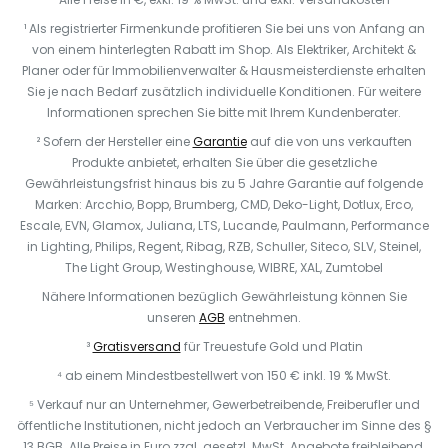
¹ Als registrierter Firmenkunde profitieren Sie bei uns von Anfang an
von einem hinterlegten Rabatt im Shop. Als Elektriker, Architekt &
Planer oder für Immobilienverwalter & Hausmeisterdienste erhalten
Sie je nach Bedarf zusätzlich individuelle Konditionen. Für weitere
Informationen sprechen Sie bitte mit Ihrem Kundenberater.
² Sofern der Hersteller eine
Garantie
auf die von uns verkauften
Produkte anbietet, erhalten Sie über die gesetzliche
Gewährleistungsfrist hinaus bis zu 5 Jahre Garantie auf folgende
Marken: Arcchio, Bopp, Brumberg, CMD, Deko-Light, Dotlux, Erco,
Escale, EVN, Glamox, Juliana, LTS, Lucande, Paulmann, Performance
in Lighting, Philips, Regent, Ribag, RZB, Schuller, Siteco, SLV, Steinel,
The Light Group, Westinghouse, WIBRE, XAL, Zumtobel
Nähere Informationen bezüglich Gewährleistung können Sie
unseren
AGB
entnehmen.
³
Gratisversand
für Treuestufe Gold und Platin
⁴ ab einem Mindestbestellwert von 150 € inkl. 19 % MwSt.
⁵ Verkauf nur an Unternehmer, Gewerbetreibende, Freiberufler und
öffentliche Institutionen, nicht jedoch an Verbraucher im Sinne des §
13 BGB. Alle Preise in Euro zzgl. gesetzl. MwSt. Angebote freibleibend.