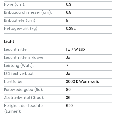
Höhe (cm):
0,3
Einbaudurchmesser (cm):
6,8
Einbautiefe (cm):
5
Nettogewicht (kg):
0,282
Licht
Leuchtmittel:
1 x 7 W LED
Leuchtmittel inklusive:
Ja
Leistung (Watt):
7
LED fest verbaut:
Ja
Lichtfarbe:
3000 K Warmweiß
Farbwiedergabe (Ra):
80
Abstrahlwinkel (Grad):
36
Helligkeit der Leuchte
620
(Lumen):