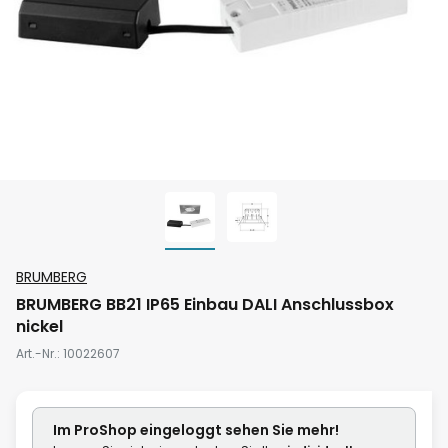
Zum
BRUMBERG
Anfang
BRUMBERG BB21 IP65 Einbau DALI Anschlussbox
der
nickel
Bildgalerie
Art.-Nr.
10022607
springen
Im ProShop
eingeloggt
sehen Sie mehr!