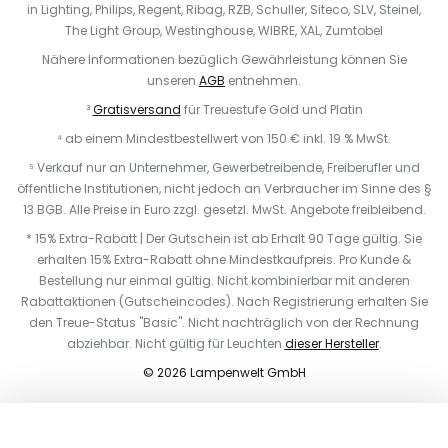
in Lighting, Philips, Regent, Ribag, RZB, Schuller, Siteco, SLV, Steinel,
The Light Group, Westinghouse, WIBRE, XAL, Zumtobel
Nähere Informationen bezüglich Gewährleistung können Sie
unseren
AGB
entnehmen.
³
Gratisversand
für Treuestufe Gold und Platin
⁴ ab einem Mindestbestellwert von 150 € inkl. 19 % MwSt.
⁵ Verkauf nur an Unternehmer, Gewerbetreibende, Freiberufler und
öffentliche Institutionen, nicht jedoch an Verbraucher im Sinne des §
13 BGB. Alle Preise in Euro zzgl. gesetzl. MwSt. Angebote freibleibend.
* 15% Extra-Rabatt | Der Gutschein ist ab Erhalt 90 Tage gültig. Sie
erhalten 15% Extra-Rabatt ohne Mindestkaufpreis. Pro Kunde &
Bestellung nur einmal gültig. Nicht kombinierbar mit anderen
Rabattaktionen (Gutscheincodes). Nach Registrierung erhalten Sie
den Treue-Status "Basic". Nicht nachträglich von der Rechnung
abziehbar. Nicht gültig für Leuchten
dieser Hersteller
.
© 2026 Lampenwelt GmbH
In den Warenkorb