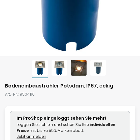
Zum
Bodeneinbaustrahler Potsdam, IP67, eckig
Anfang
Art.-Nr.
9504116
der
Bildgalerie
springen
Im ProShop
eingeloggt
sehen Sie mehr!
Loggen Sie sich ein und sehen Sie Ihre
individuellen
Preise
mit bis zu 55% Markenrabatt.
Jetzt anmelden