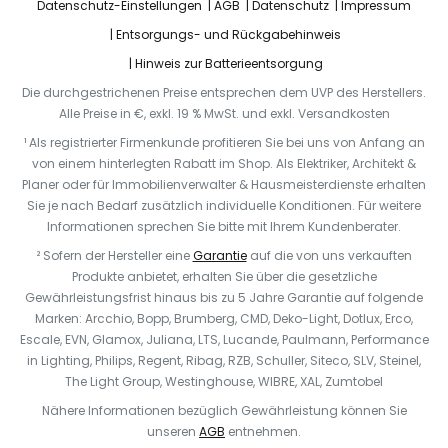
Datenschutz-Einstellungen
AGB
Datenschutz
Impressum
Entsorgungs- und Rückgabehinweis
Hinweis zur Batterieentsorgung
Die durchgestrichenen Preise entsprechen dem UVP des Herstellers.
Alle Preise in €, exkl. 19 % MwSt. und exkl. Versandkosten
¹ Als registrierter Firmenkunde profitieren Sie bei uns von Anfang an
von einem hinterlegten Rabatt im Shop. Als Elektriker, Architekt &
Planer oder für Immobilienverwalter & Hausmeisterdienste erhalten
Sie je nach Bedarf zusätzlich individuelle Konditionen. Für weitere
Informationen sprechen Sie bitte mit Ihrem Kundenberater.
² Sofern der Hersteller eine
Garantie
auf die von uns verkauften
Produkte anbietet, erhalten Sie über die gesetzliche
Gewährleistungsfrist hinaus bis zu 5 Jahre Garantie auf folgende
Marken: Arcchio, Bopp, Brumberg, CMD, Deko-Light, Dotlux, Erco,
Escale, EVN, Glamox, Juliana, LTS, Lucande, Paulmann, Performance
in Lighting, Philips, Regent, Ribag, RZB, Schuller, Siteco, SLV, Steinel,
The Light Group, Westinghouse, WIBRE, XAL, Zumtobel
Nähere Informationen bezüglich Gewährleistung können Sie
unseren
AGB
entnehmen.