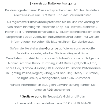
Hinweis zur Batterieentsorgung
Die durchgestrichenen Preise entsprechen dem UVP des Herstellers.
Alle Preise in €, exkl. 19 % MwSt. und exkl. Versandkosten
¹ Als registrierter Firmenkunde profitieren Sie bei uns von Anfang an
von einem hinterlegten Rabatt im Shop. Als Elektriker, Architekt &
Planer oder für Immobilienverwalter & Hausmeisterdienste erhalten
Sie je nach Bedarf zusätzlich individuelle Konditionen. Für weitere
Informationen sprechen Sie bitte mit Ihrem Kundenberater.
² Sofern der Hersteller eine
Garantie
auf die von uns verkauften
Produkte anbietet, erhalten Sie über die gesetzliche
Gewährleistungsfrist hinaus bis zu 5 Jahre Garantie auf folgende
Marken: Arcchio, Bopp, Brumberg, CMD, Deko-Light, Dotlux, Erco,
Escale, EVN, Glamox, Juliana, LTS, Lucande, Paulmann, Performance
in Lighting, Philips, Regent, Ribag, RZB, Schuller, Siteco, SLV, Steinel,
The Light Group, Westinghouse, WIBRE, XAL, Zumtobel
Nähere Informationen bezüglich Gewährleistung können Sie
unseren
AGB
entnehmen.
³
Gratisversand
für Treuestufe Gold und Platin
⁴ ab einem Mindestbestellwert von 150 € inkl. 19 % MwSt.