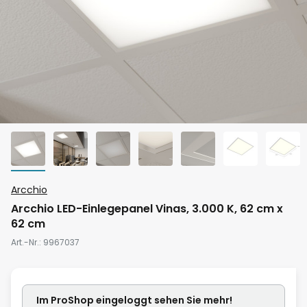
Zum
Arcchio
Anfang
Arcchio LED-Einlegepanel Vinas, 3.000 K, 62 cm x
der
62 cm
Bildgalerie
Art.-Nr.
9967037
springen
Im ProShop
eingeloggt
sehen Sie mehr!