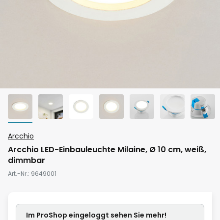
Zum
Arcchio
Anfang
Arcchio LED-Einbauleuchte Milaine, Ø 10 cm, weiß,
der
dimmbar
Bildgalerie
Art.-Nr.
9649001
springen
Im ProShop
eingeloggt
sehen Sie mehr!