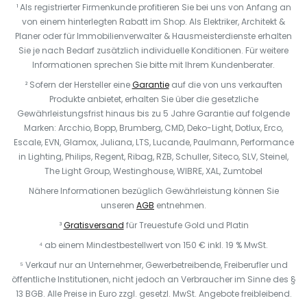
¹ Als registrierter Firmenkunde profitieren Sie bei uns von Anfang an
von einem hinterlegten Rabatt im Shop. Als Elektriker, Architekt &
Planer oder für Immobilienverwalter & Hausmeisterdienste erhalten
Sie je nach Bedarf zusätzlich individuelle Konditionen. Für weitere
Informationen sprechen Sie bitte mit Ihrem Kundenberater.
² Sofern der Hersteller eine
Garantie
auf die von uns verkauften
Produkte anbietet, erhalten Sie über die gesetzliche
Gewährleistungsfrist hinaus bis zu 5 Jahre Garantie auf folgende
Marken: Arcchio, Bopp, Brumberg, CMD, Deko-Light, Dotlux, Erco,
Escale, EVN, Glamox, Juliana, LTS, Lucande, Paulmann, Performance
in Lighting, Philips, Regent, Ribag, RZB, Schuller, Siteco, SLV, Steinel,
The Light Group, Westinghouse, WIBRE, XAL, Zumtobel
Nähere Informationen bezüglich Gewährleistung können Sie
unseren
AGB
entnehmen.
³
Gratisversand
für Treuestufe Gold und Platin
⁴ ab einem Mindestbestellwert von 150 € inkl. 19 % MwSt.
⁵ Verkauf nur an Unternehmer, Gewerbetreibende, Freiberufler und
öffentliche Institutionen, nicht jedoch an Verbraucher im Sinne des §
13 BGB. Alle Preise in Euro zzgl. gesetzl. MwSt. Angebote freibleibend.