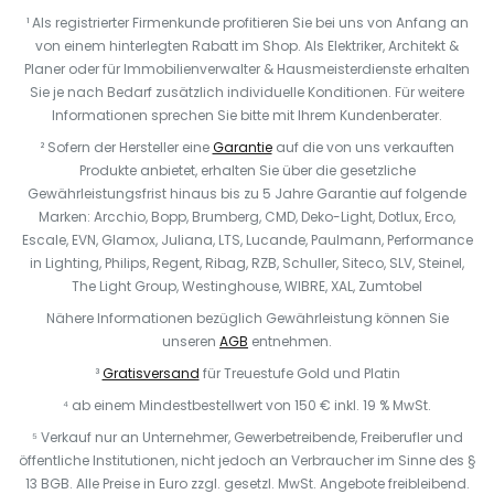
¹ Als registrierter Firmenkunde profitieren Sie bei uns von Anfang an
von einem hinterlegten Rabatt im Shop. Als Elektriker, Architekt &
Planer oder für Immobilienverwalter & Hausmeisterdienste erhalten
Sie je nach Bedarf zusätzlich individuelle Konditionen. Für weitere
Informationen sprechen Sie bitte mit Ihrem Kundenberater.
² Sofern der Hersteller eine
Garantie
auf die von uns verkauften
Produkte anbietet, erhalten Sie über die gesetzliche
Gewährleistungsfrist hinaus bis zu 5 Jahre Garantie auf folgende
Marken: Arcchio, Bopp, Brumberg, CMD, Deko-Light, Dotlux, Erco,
Escale, EVN, Glamox, Juliana, LTS, Lucande, Paulmann, Performance
in Lighting, Philips, Regent, Ribag, RZB, Schuller, Siteco, SLV, Steinel,
The Light Group, Westinghouse, WIBRE, XAL, Zumtobel
Nähere Informationen bezüglich Gewährleistung können Sie
unseren
AGB
entnehmen.
³
Gratisversand
für Treuestufe Gold und Platin
⁴ ab einem Mindestbestellwert von 150 € inkl. 19 % MwSt.
⁵ Verkauf nur an Unternehmer, Gewerbetreibende, Freiberufler und
öffentliche Institutionen, nicht jedoch an Verbraucher im Sinne des §
13 BGB. Alle Preise in Euro zzgl. gesetzl. MwSt. Angebote freibleibend.