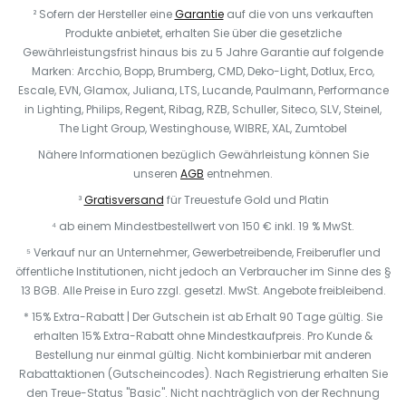
² Sofern der Hersteller eine
Garantie
auf die von uns verkauften
Produkte anbietet, erhalten Sie über die gesetzliche
Gewährleistungsfrist hinaus bis zu 5 Jahre Garantie auf folgende
Marken: Arcchio, Bopp, Brumberg, CMD, Deko-Light, Dotlux, Erco,
Escale, EVN, Glamox, Juliana, LTS, Lucande, Paulmann, Performance
in Lighting, Philips, Regent, Ribag, RZB, Schuller, Siteco, SLV, Steinel,
The Light Group, Westinghouse, WIBRE, XAL, Zumtobel
Nähere Informationen bezüglich Gewährleistung können Sie
unseren
AGB
entnehmen.
³
Gratisversand
für Treuestufe Gold und Platin
⁴ ab einem Mindestbestellwert von 150 € inkl. 19 % MwSt.
⁵ Verkauf nur an Unternehmer, Gewerbetreibende, Freiberufler und
öffentliche Institutionen, nicht jedoch an Verbraucher im Sinne des §
13 BGB. Alle Preise in Euro zzgl. gesetzl. MwSt. Angebote freibleibend.
* 15% Extra-Rabatt | Der Gutschein ist ab Erhalt 90 Tage gültig. Sie
erhalten 15% Extra-Rabatt ohne Mindestkaufpreis. Pro Kunde &
Bestellung nur einmal gültig. Nicht kombinierbar mit anderen
Rabattaktionen (Gutscheincodes). Nach Registrierung erhalten Sie
den Treue-Status "Basic". Nicht nachträglich von der Rechnung