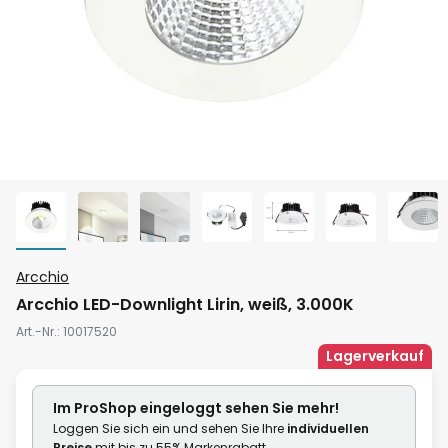
Zum
Arcchio
Anfang
Arcchio LED-Downlight Lirin, weiß, 3.000K
der
Art.-Nr.
10017520
Bildgalerie
Lagerverkauf
springen
Im ProShop
eingeloggt
sehen Sie mehr!
Loggen Sie sich ein und sehen Sie Ihre
individuellen
Preise
mit bis zu 55% Markenrabatt.