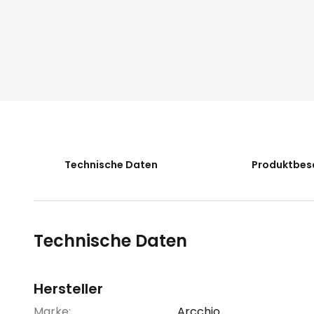
der
Bildgalerie
springen
Technische Daten
Produktbes
Technische Daten
Hersteller
Marke:
Arcchio