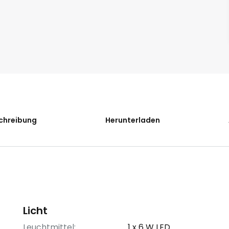
chreibung
Herunterladen
Licht
Leuchtmittel:
1 x 6 W LED