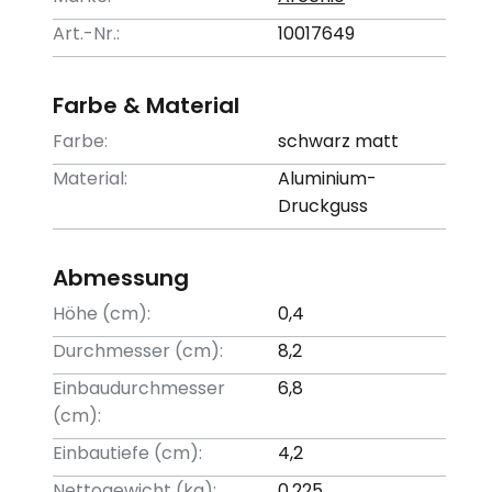
Art.-Nr.:
10017649
Farbe & Material
Farbe:
schwarz matt
Material:
Aluminium-
Druckguss
Abmessung
Höhe (cm):
0,4
Durchmesser (cm):
8,2
Einbaudurchmesser
6,8
(cm):
Einbautiefe (cm):
4,2
Nettogewicht (kg):
0,225