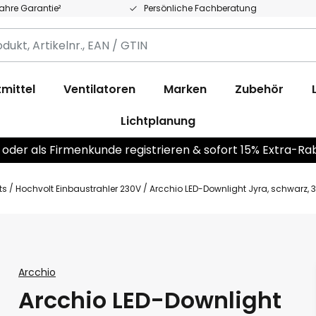
Jahre Garantie²
Persönliche Fachberatung
,
.,
mittel
Ventilatoren
Marken
Zubehör
Lichtplanung
 oder als Firmenkunde registrieren & sofort 15% Extra-Ra
ts
Hochvolt Einbaustrahler 230V
Arcchio LED-Downlight Jyra, schwarz, 
Arcchio
Arcchio LED-Downlight