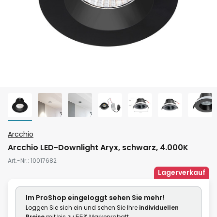
Zum
Arcchio
Anfang
Arcchio LED-Downlight Aryx, schwarz, 4.000K
der
Art.-Nr.
10017682
Bildgalerie
Lagerverkauf
springen
Im ProShop
eingeloggt
sehen Sie mehr!
Loggen Sie sich ein und sehen Sie Ihre
individuellen
Preise
mit bis zu 55% Markenrabatt.