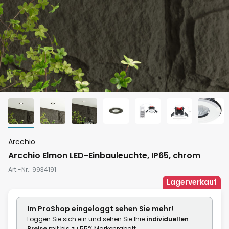
Zum
Arcchio
Anfang
Arcchio Elmon LED-Einbauleuchte, IP65, chrom
der
Art.-Nr.
9934191
Bildgalerie
Lagerverkauf
springen
Im ProShop
eingeloggt
sehen Sie mehr!
Loggen Sie sich ein und sehen Sie Ihre
individuellen
Preise
mit bis zu 55% Markenrabatt.