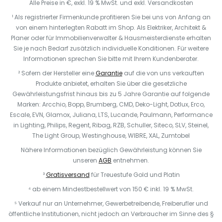
Alle Preise in €, exkl. 19 % MwSt. und exkl. Versandkosten
¹ Als registrierter Firmenkunde profitieren Sie bei uns von Anfang an
von einem hinterlegten Rabatt im Shop. Als Elektriker, Architekt &
Planer oder für Immobilienverwalter & Hausmeisterdienste erhalten
Sie je nach Bedarf zusätzlich individuelle Konditionen. Für weitere
Informationen sprechen Sie bitte mit Ihrem Kundenberater.
² Sofern der Hersteller eine
Garantie
auf die von uns verkauften
Produkte anbietet, erhalten Sie über die gesetzliche
Gewährleistungsfrist hinaus bis zu 5 Jahre Garantie auf folgende
Marken: Arcchio, Bopp, Brumberg, CMD, Deko-Light, Dotlux, Erco,
Escale, EVN, Glamox, Juliana, LTS, Lucande, Paulmann, Performance
in Lighting, Philips, Regent, Ribag, RZB, Schuller, Siteco, SLV, Steinel,
The Light Group, Westinghouse, WIBRE, XAL, Zumtobel
Nähere Informationen bezüglich Gewährleistung können Sie
unseren
AGB
entnehmen.
³
Gratisversand
für Treuestufe Gold und Platin
⁴ ab einem Mindestbestellwert von 150 € inkl. 19 % MwSt.
⁵ Verkauf nur an Unternehmer, Gewerbetreibende, Freiberufler und
öffentliche Institutionen, nicht jedoch an Verbraucher im Sinne des §