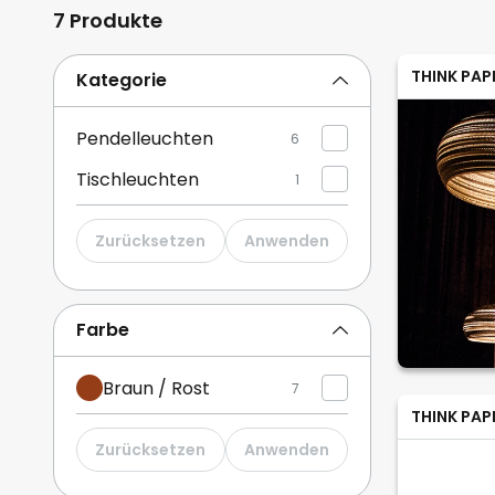
7 Produkte
THINK PAP
Kategorie
Pendelleuchten
6
Tischleuchten
1
Zurücksetzen
Anwenden
Farbe
Braun / Rost
7
THINK PAP
Zurücksetzen
Anwenden