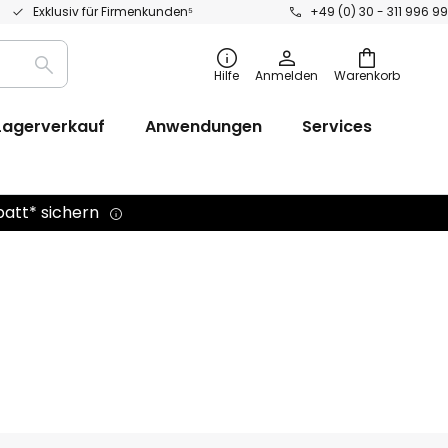
Exklusiv für Firmenkunden⁵
+49 (0) 30 - 311 996 99
Suche
Hilfe
Anmelden
Warenkorb
Lagerverkauf
Anwendungen
Services
batt* sichern