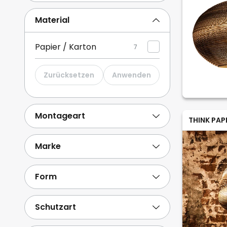
Material
Papier / Karton
7
Zurücksetzen
Anwenden
Montageart
THINK PAP
Marke
Form
Schutzart