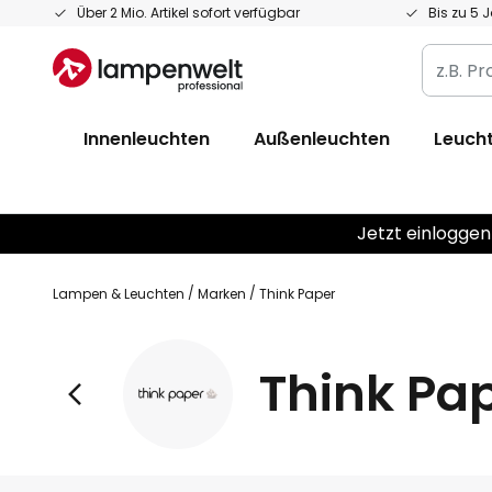
Zum
Über 2 Mio. Artikel sofort verfügbar
Bis zu 5 
Inhalt
z.B.
springen
Produkt
Artikelnr
Innenleuchten
Außenleuchten
Leucht
EAN
/
GTIN
Jetzt einloggen
Lampen & Leuchten
Marken
Think Paper
Think Pa