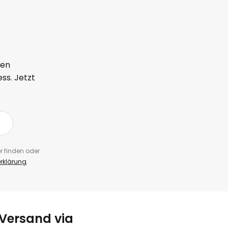
ten
ss. Jetzt
r finden oder
rklärung
.
Versand via