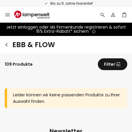
Zum
Bis zu 5 Jahre Garantie²
Inhalt
springen
Jetzt einloggen oder als Firmenkunde registrieren & sofort
15% Extra-Rabatt* sichern
EBB & FLOW
109 Produkte
Filter
Leider können wir keine passenden Produkte zu Ihrer
Auswahl finden.
Newsletter