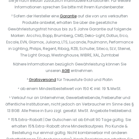
Sie je nach Bedarf zusätzlich individuelle Konditionen. Für weitere
Informationen sprechen Sie bitte mit Ihrem Kundenberater.
² Sofern der Hersteller eine
Garantie
auf die von uns verkauften
Produkte anbietet, erhalten Sie über die gesetzliche
Gewährleistungsfrist hinaus bis zu 5 Jahre Garantie auf folgende
Marken: Arcchio, Bopp, Brumberg, CMD, Deko-Light, Dotlux, Erco,
Escale, EVN, Glamox, Juliana, LTS, Lucande, Paulmann, Performance
in Lighting, Philips, Regent, Ribag, RZB, Schuller, Siteco, SLV, Steinel,
The Light Group, Westinghouse, WIBRE, XAL, Zumtobel
Nähere Informationen bezüglich Gewährleistung können Sie
unseren
AGB
entnehmen.
³
Gratisversand
für Treuestufe Gold und Platin
⁴ ab einem Mindestbestellwert von 150 € inkl. 19 % MwSt.
⁵ Verkauf nur an Unternehmer, Gewerbetreibende, Freiberufler und
öffentliche Institutionen, nicht jedoch an Verbraucher im Sinne des §
13 BGB. Alle Preise in Euro zzgl. gesetzl. MwSt. Angebote freibleibend.
* 15% Extra-Rabatt | Der Gutschein ist ab Erhalt 90 Tage gültig. Sie
erhalten 15% Extra-Rabatt ohne Mindestkaufpreis. Pro Kunde &
Bestellung nur einmal gültig. Nicht kombinierbar mit anderen