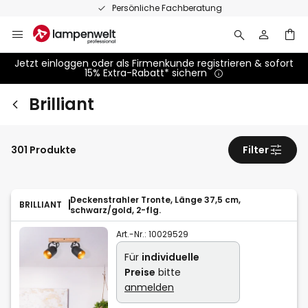
Zum
Persönliche Fachberatung
Inhalt
springen
Jetzt einloggen oder als Firmenkunde registrieren & sofort
15% Extra-Rabatt* sichern
Brilliant
301 Produkte
Filter
Deckenstrahler Tronte, Länge 37,5 cm,
BRILLIANT
schwarz/gold, 2-flg.
Art.-Nr.:
10029529
Für
individuelle
Preise
bitte
anmelden