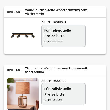
Wandleuchte Jello Wood schwarz/holz
BRILLIANT
vierflammig
Art.-Nr.:
10018041
Für
individuelle
Preise
bitte
anmelden
Tischleuchte Woodrow aus Bambus mit
BRILLIANT
Stoffschirm
Art.-Nr.:
10003100
Für
individuelle
Preise
bitte
anmelden