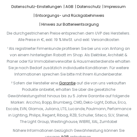
Datenschutz-Einstellungen
AGB
Datenschutz
Impressum
Entsorgungs- und Rückgabehinweis
Hinweis zur Batterieentsorgung
Die durchgestrichenen Preise entsprechen dem UVP des Herstellers.
Alle Preise in €, exkl. 19 % MwSt. und exkl. Versandkosten
¹ Als registrierter Firmenkunde profitieren Sie bei uns von Anfang an
von einem hinterlegten Rabatt im Shop. Als Elektriker, Architekt &
Planer oder für Immobilienverwalter & Hausmeisterdienste erhalten
Sie je nach Bedarf zusätzlich individuelle Konditionen. Für weitere
Informationen sprechen Sie bitte mit Ihrem Kundenberater.
² Sofern der Hersteller eine
Garantie
auf die von uns verkauften
Produkte anbietet, erhalten Sie über die gesetzliche
Gewährleistungsfrist hinaus bis zu 5 Jahre Garantie auf folgende
Marken: Arcchio, Bopp, Brumberg, CMD, Deko-Light, Dotlux, Erco,
Escale, EVN, Glamox, Juliana, LTS, Lucande, Paulmann, Performance
in Lighting, Philips, Regent, Ribag, RZB, Schuller, Siteco, SLV, Steinel,
The Light Group, Westinghouse, WIBRE, XAL, Zumtobel
Nähere Informationen bezüglich Gewährleistung können Sie
unseren
AGB
entnehmen.