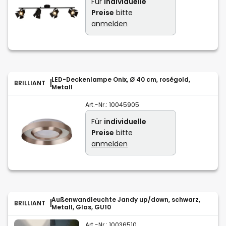
Für
individuelle
Preise
bitte
anmelden
LED-Deckenlampe Onix, Ø 40 cm, roségold,
BRILLIANT
Metall
Art.-Nr.:
10045905
Für
individuelle
Preise
bitte
anmelden
Außenwandleuchte Jandy up/down, schwarz,
BRILLIANT
Metall, Glas, GU10
Art.-Nr.:
10036510