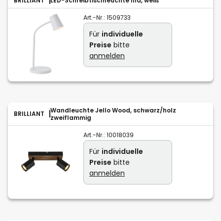
BRILLIANT
LED-Schreibtischleuchte Illa, weiß
Art.-Nr.:
1509733
Für
individuelle
Preise
bitte
anmelden
Wandleuchte Jello Wood, schwarz/holz
BRILLIANT
zweiflammig
Art.-Nr.:
10018039
Für
individuelle
Preise
bitte
anmelden