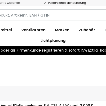
Jahre Garantie²
Persönliche Fachberatung
,
.,
mittel
Ventilatoren
Marken
Zubehör
Lichtplanung
 oder als Firmenkunde registrieren & sofort 15% Extra-Ra
Lindby LED-Kerzenlampe, E14, C35, 4,5 W, opal, 3.000 K