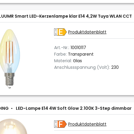
LUUMR Smart LED-Kerzenlampe klar E14 4,2W Tuya WLAN CCT
Produktdatenblatt
Art.-Nr.:
10010117
Farbe:
Transparent
Material:
Glas
Anschlussspannung (Volt):
230
DING
LED-Lampe E14 4W Soft Glow 2.100K 3-Step dimmbar
Produktdatenblatt