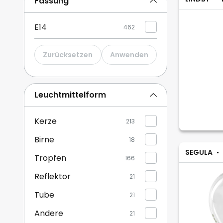
Fassung
E14
462
Zurücksetzen
Anwenden
Leuchtmittelform
Kerze
213
Birne
18
SEGULA
Tropfen
166
Reflektor
21
Tube
21
Andere
21