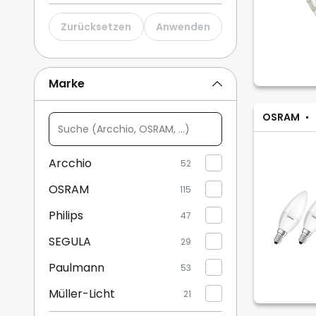
Globus
2
Zurücksetzen
Anwenden
Marke
OSRAM
Suche
(Arcchio,
OSRAM,
Arcchio
52
...)
OSRAM
115
Philips
47
SEGULA
29
Paulmann
53
Müller-Licht
21