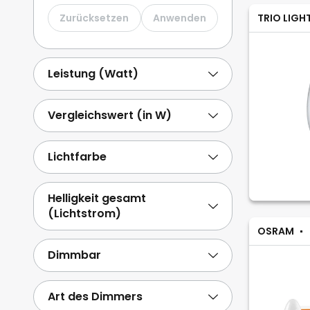
STAR TRADING
18
Zurücksetzen
Anwenden
TRIO LIGH
LUUMR
15
Lindby
12
Leistung (Watt)
SELETTI
12
Weitere anzeigen
Vergleichswert (in W)
Lichtfarbe
Helligkeit gesamt
(Lichtstrom)
OSRAM
Dimmbar
Art des Dimmers