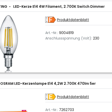
TING
LED-Kerze E14 4W Filament, 2.700K Switch Dimmer
Produktdatenblatt
Art.-Nr.:
9004819
Anschlussspannung (Volt):
230
OSRAM LED-Kerzenlampe E14 4,2W 2.700K 470lm 5er
Produktdatenblatt
Art.-Nr.:
7262703