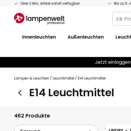
Zum
Über 2 Mio. Artikel sofort verfügbar
Bis zu 5 
Inhalt
z.B.
springen
Produkt
Artikelnr
Innenleuchten
Außenleuchten
Leucht
EAN
/
GTIN
Jetzt einloggen
Lampen & Leuchten
Leuchtmittel
E14 Leuchtmittel
E14 Leuchtmittel
462 Produkte
LINDBY