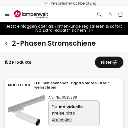
Zum
Persönliche Fachberatung
Inhalt
springen
Jetzt einloggen oder als Firmenkunde registrieren & sofort
15% Extra-Rabatt* sichern
2-Phasen Stromschiene
152 Produkte
Filter
LED-Schienenspot Trigga Volare 930 55°
MOLTO LUCE
weiß/chrom
Art.-Nr.:
6525389
Für
individuelle
Preise
bitte
anmelden