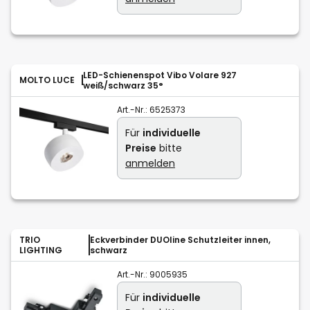
LED-Schienenspot Vibo Volare 927
MOLTO LUCE
weiß/schwarz 35°
Art.-Nr.:
6525373
Für
individuelle
Preise
bitte
anmelden
TRIO
Eckverbinder DUOline Schutzleiter innen,
LIGHTING
schwarz
Art.-Nr.:
9005935
Für
individuelle