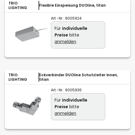
TRIO
Flexible Einspeisung DUOline, titan
LIGHTING
Art.-Nr.:
9005924
Für
individuelle
Preise
bitte
anmelden
TRIO
Eckverbinder DUOline Schutzleiter innen,
LIGHTING
titan
Art.-Nr.:
9005936
Für
individuelle
Preise
bitte
anmelden