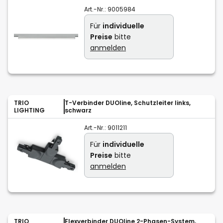
Art.-Nr.:
9005984
Für
individuelle
Preise
bitte
anmelden
TRIO
T-Verbinder DUOline, Schutzleiter links,
LIGHTING
schwarz
Art.-Nr.:
9011211
Für
individuelle
Preise
bitte
anmelden
TRIO
Flexverbinder DUOline 2-Phasen-System,