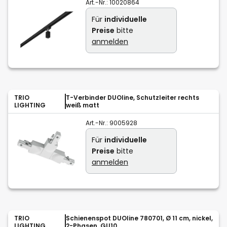
Art.-Nr.:
10020864
Für
individuelle
Preise
bitte
anmelden
TRIO
T-Verbinder DUOline, Schutzleiter rechts
LIGHTING
weiß matt
Art.-Nr.:
9005928
Für
individuelle
Preise
bitte
anmelden
TRIO
Schienenspot DUOline 780701, Ø 11 cm, nickel,
LIGHTING
2-Phasen, GU10