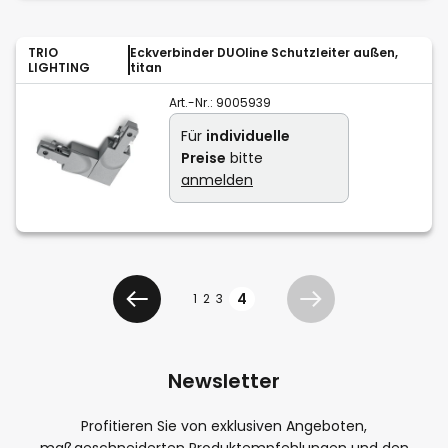
TRIO
Eckverbinder DUOline Schutzleiter außen,
LIGHTING
titan
Art.-Nr.:
9005939
Für
individuelle
Preise
bitte
anmelden
Seite
Seite
4
1
2
3
Zurück
Weiter
Newsletter
Profitieren Sie von exklusiven Angeboten,