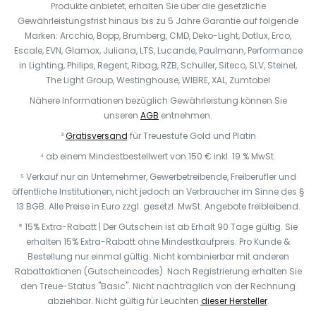
Produkte anbietet, erhalten Sie über die gesetzliche
Gewährleistungsfrist hinaus bis zu 5 Jahre Garantie auf folgende
Marken: Arcchio, Bopp, Brumberg, CMD, Deko-Light, Dotlux, Erco,
Escale, EVN, Glamox, Juliana, LTS, Lucande, Paulmann, Performance
in Lighting, Philips, Regent, Ribag, RZB, Schuller, Siteco, SLV, Steinel,
The Light Group, Westinghouse, WIBRE, XAL, Zumtobel
Nähere Informationen bezüglich Gewährleistung können Sie
unseren
AGB
entnehmen.
³
Gratisversand
für Treuestufe Gold und Platin
⁴ ab einem Mindestbestellwert von 150 € inkl. 19 % MwSt.
⁵ Verkauf nur an Unternehmer, Gewerbetreibende, Freiberufler und
öffentliche Institutionen, nicht jedoch an Verbraucher im Sinne des §
13 BGB. Alle Preise in Euro zzgl. gesetzl. MwSt. Angebote freibleibend.
* 15% Extra-Rabatt | Der Gutschein ist ab Erhalt 90 Tage gültig. Sie
erhalten 15% Extra-Rabatt ohne Mindestkaufpreis. Pro Kunde &
Bestellung nur einmal gültig. Nicht kombinierbar mit anderen
Rabattaktionen (Gutscheincodes). Nach Registrierung erhalten Sie
den Treue-Status "Basic". Nicht nachträglich von der Rechnung
abziehbar. Nicht gültig für Leuchten
dieser Hersteller
.