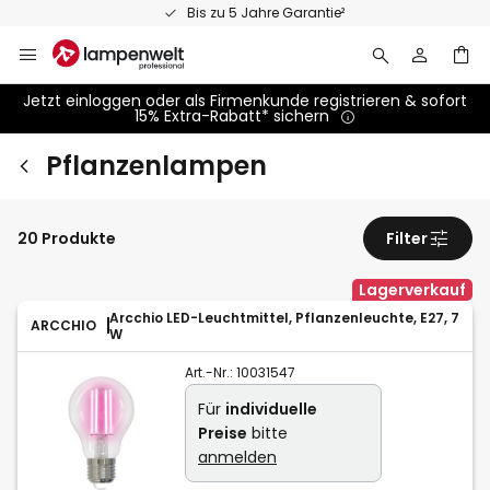
Zum
rantie²
Persönliche Fachbe
Inhalt
springen
Jetzt einloggen oder als Firmenkunde registrieren & sofort
15% Extra-Rabatt* sichern
Pflanzenlampen
20 Produkte
Filter
Lagerverkauf
Arcchio LED-Leuchtmittel, Pflanzenleuchte, E27, 7
ARCCHIO
W
Art.-Nr.:
10031547
Für
individuelle
Preise
bitte
anmelden