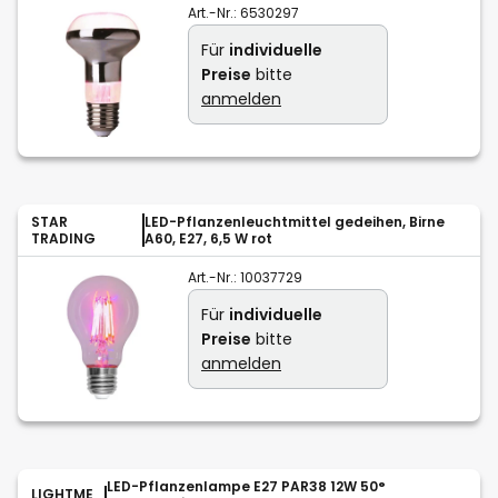
Art.-Nr.:
6530297
Für
individuelle
Preise
bitte
anmelden
STAR
LED-Pflanzenleuchtmittel gedeihen, Birne
TRADING
A60, E27, 6,5 W rot
Art.-Nr.:
10037729
Für
individuelle
Preise
bitte
anmelden
LED-Pflanzenlampe E27 PAR38 12W 50°
LIGHTME