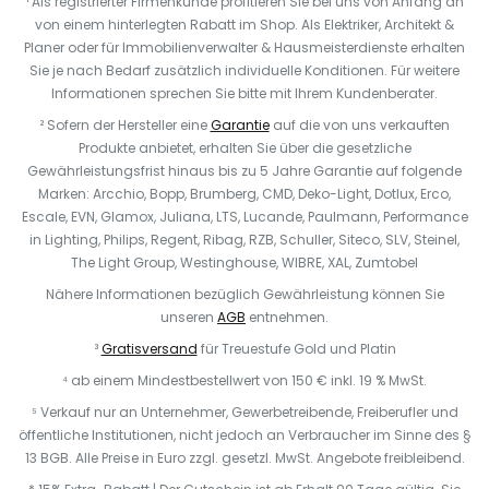
¹ Als registrierter Firmenkunde profitieren Sie bei uns von Anfang an
von einem hinterlegten Rabatt im Shop. Als Elektriker, Architekt &
Planer oder für Immobilienverwalter & Hausmeisterdienste erhalten
Sie je nach Bedarf zusätzlich individuelle Konditionen. Für weitere
Informationen sprechen Sie bitte mit Ihrem Kundenberater.
² Sofern der Hersteller eine
Garantie
auf die von uns verkauften
Produkte anbietet, erhalten Sie über die gesetzliche
Gewährleistungsfrist hinaus bis zu 5 Jahre Garantie auf folgende
Marken: Arcchio, Bopp, Brumberg, CMD, Deko-Light, Dotlux, Erco,
Escale, EVN, Glamox, Juliana, LTS, Lucande, Paulmann, Performance
in Lighting, Philips, Regent, Ribag, RZB, Schuller, Siteco, SLV, Steinel,
The Light Group, Westinghouse, WIBRE, XAL, Zumtobel
Nähere Informationen bezüglich Gewährleistung können Sie
unseren
AGB
entnehmen.
³
Gratisversand
für Treuestufe Gold und Platin
⁴ ab einem Mindestbestellwert von 150 € inkl. 19 % MwSt.
⁵ Verkauf nur an Unternehmer, Gewerbetreibende, Freiberufler und
öffentliche Institutionen, nicht jedoch an Verbraucher im Sinne des §
13 BGB. Alle Preise in Euro zzgl. gesetzl. MwSt. Angebote freibleibend.