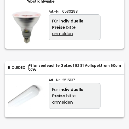
Abstrahlwinkel
Art.-Nr.:
6530298
Für
individuelle
Preise
bitte
anmelden
Pflanzenleuchte GoLeaf E2 S1 Vollspektrum 60cm
BIOLEDEX
27W
Art.-Nr.:
2515137
Für
individuelle
Preise
bitte
anmelden