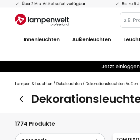
Zum
Über 2 Mio. Artikel sofort verfügbar
Bis zu 5 
Inhalt
z.B.
springen
Produkt
Artikelnr
Innenleuchten
Außenleuchten
Leucht
EAN
/
GTIN
Jetzt einloggen
Lampen & Leuchten
Dekoleuchten
Dekorationsleuchten Außen
Dekorationsleucht
1774 Produkte
TOM DIXO