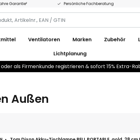
Jahre Garantie²
Persönliche Fachberatung
,
.,
mittel
Ventilatoren
Marken
Zubehör
Lichtplanung
 oder als Firmenkunde registrieren & sofort 15% Extra-Ra
en Außen
N
Tom Dixon Akku-Tischlampe BELL PORTABLE, gold, 28 cm 