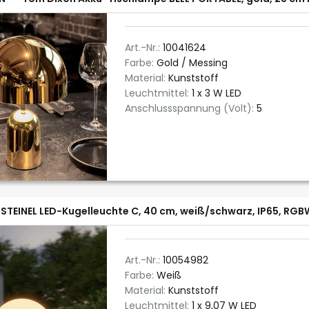
Art.-Nr.:
10041624
Farbe:
Gold / Messing
Material:
Kunststoff
Leuchtmittel:
1 x 3 W LED
Anschlussspannung (Volt):
5
STEINEL LED-Kugelleuchte C, 40 cm, weiß/schwarz, IP65, RG
Art.-Nr.:
10054982
Farbe:
Weiß
Material:
Kunststoff
Leuchtmittel:
1 x 9,07 W LED