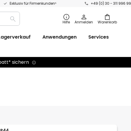
Exklusiv für Firmenkunden⁵
+49 (0) 30 - 311 996 99
Suche
Hilfe
Anmelden
Warenkorb
Lagerverkauf
Anwendungen
Services
batt* sichern
IP44