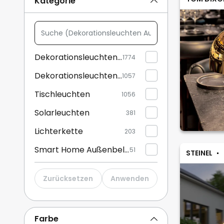
Kategorie
Suche
(Dekorationsleuchten
Außen,
Dekorationsleuchten Außen
1774
Dekorationsleuchten
Dekorationsleuchten Innen
Innen,
1057
...)
Tischleuchten
1056
Solarleuchten
381
Lichterkette
203
Smart Home Außenbeleuchtung
51
STEINEL
Außenstrahler und Gartenstrahler
25
Zurücksetzen
Anwenden
LED-Strips
24
Smart Home Innenbeleuchtung
23
Farbe
Lichtschlauch
10