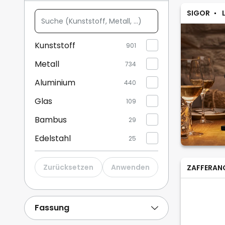
SIGOR
Suche
Weitere anzeigen
(Kunststoff,
Metall,
Kunststoff
901
...)
Metall
734
Aluminium
440
Glas
109
Bambus
29
Edelstahl
25
Stein
15
Zurücksetzen
Anwenden
ZAFFERAN
Stoff / Textil
6
Holz
45
Fassung
Marmor
10