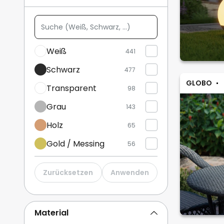
Suche
Weitere anzeigen
(Weiß,
Schwarz,
Weiß
441
...)
Schwarz
477
GLOBO
Transparent
98
Grau
143
Holz
65
Gold / Messing
56
Blau
39
Zurücksetzen
Anwenden
Grün
123
Beige
115
Material
Braun / Rost
102