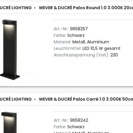
UCRÉ LIGHTING
WEVER & DUCRÉ Palos Round 1.0 3.000K 20
Art.-Nr.:
9658257
Farbe:
Schwarz
Material:
Metall, Aluminium
Leuchtmittel:
LED 10,5 W gesamt
Anschlussspannung (Volt):
230
UCRÉ LIGHTING
WEVER & DUCRÉ Palos Carré 1.0 3.000K 50c
Art.-Nr.:
9658242
Farbe:
Schwarz