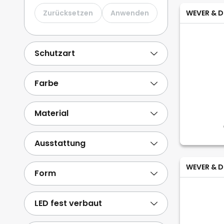
LUTEC
2
Zurücksetzen
Anwenden
WEVER & D
Philips
11
SLV
9
Schutzart
Viokef
8
Weitere anzeigen
Farbe
Material
Ausstattung
WEVER & D
Form
LED fest verbaut