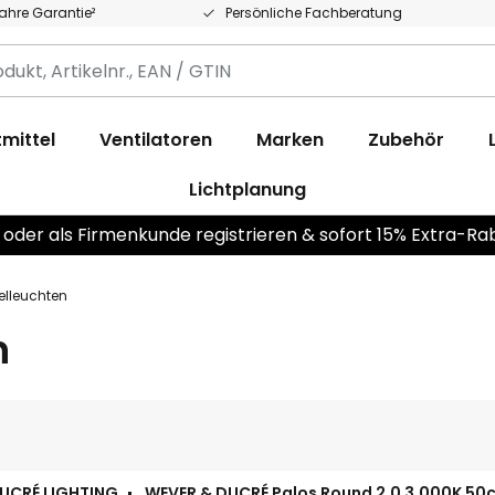
Jahre Garantie²
Persönliche Fachberatung
,
.,
mittel
Ventilatoren
Marken
Zubehör
Lichtplanung
 oder als Firmenkunde registrieren & sofort 15% Extra-Ra
elleuchten
n
UCRÉ LIGHTING
WEVER & DUCRÉ Palos Round 2.0 3.000K 50