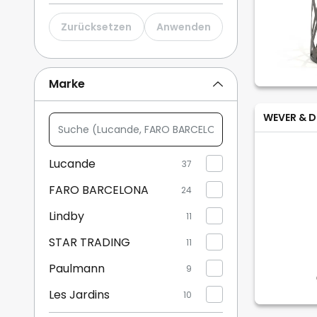
Zurücksetzen
Anwenden
Marke
WEVER & D
Suche
(Lucande,
FARO
Lucande
37
BARCELONA,
FARO BARCELONA
...)
24
Lindby
11
STAR TRADING
11
Paulmann
9
Les Jardins
10