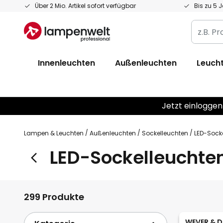
Zum
Über 2 Mio. Artikel sofort verfügbar
Bis zu 5 
Inhalt
z.B.
springen
Produkt
Artikelnr
Innenleuchten
Außenleuchten
Leucht
EAN
/
GTIN
Jetzt einloggen
Lampen & Leuchten
Außenleuchten
Sockelleuchten
LED-Sock
LED-Sockelleuchte
299 Produkte
WEVER & D