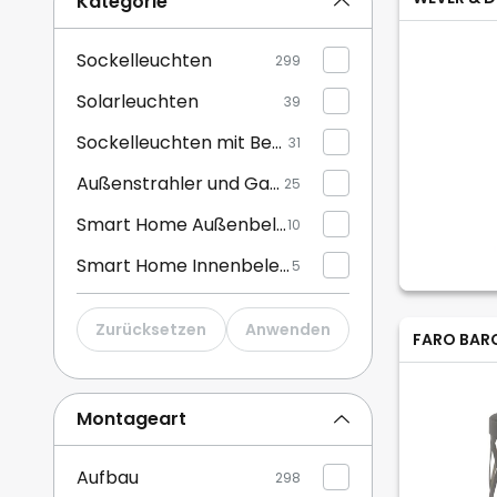
Kategorie
Sockelleuchten
299
Solarleuchten
39
Sockelleuchten mit Bewegungsmelder
31
Außenstrahler und Gartenstrahler
25
Smart Home Außenbeleuchtung
10
Smart Home Innenbeleuchtung
5
Wegeleuchten, Pollerleuchten
3
Zurücksetzen
Anwenden
FARO BAR
Bodeneinbauleuchten Außen
1
Montageart
Aufbau
298