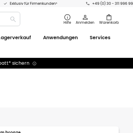
Exklusiv für Firmenkunden⁵
+49 (0) 30 - 311 996 99
Suche
Hilfe
Anmelden
Warenkorb
Lagerverkauf
Anwendungen
Services
batt* sichern
cm bronze