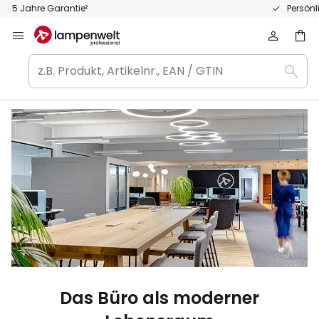
Zum
Persönliche Fachberatung
Inhalt
springen
z.B.
Such
Produkt,
Artikelnr.,
EAN
/
GTIN
Das Büro als moderner