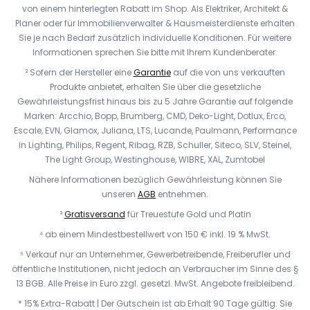
von einem hinterlegten Rabatt im Shop. Als Elektriker, Architekt &
Planer oder für Immobilienverwalter & Hausmeisterdienste erhalten
Sie je nach Bedarf zusätzlich individuelle Konditionen. Für weitere
Informationen sprechen Sie bitte mit Ihrem Kundenberater.
² Sofern der Hersteller eine
Garantie
auf die von uns verkauften
Produkte anbietet, erhalten Sie über die gesetzliche
Gewährleistungsfrist hinaus bis zu 5 Jahre Garantie auf folgende
Marken: Arcchio, Bopp, Brumberg, CMD, Deko-Light, Dotlux, Erco,
Escale, EVN, Glamox, Juliana, LTS, Lucande, Paulmann, Performance
in Lighting, Philips, Regent, Ribag, RZB, Schuller, Siteco, SLV, Steinel,
The Light Group, Westinghouse, WIBRE, XAL, Zumtobel
Nähere Informationen bezüglich Gewährleistung können Sie
unseren
AGB
entnehmen.
³
Gratisversand
für Treuestufe Gold und Platin
⁴ ab einem Mindestbestellwert von 150 € inkl. 19 % MwSt.
⁵ Verkauf nur an Unternehmer, Gewerbetreibende, Freiberufler und
öffentliche Institutionen, nicht jedoch an Verbraucher im Sinne des §
13 BGB. Alle Preise in Euro zzgl. gesetzl. MwSt. Angebote freibleibend.
* 15% Extra-Rabatt | Der Gutschein ist ab Erhalt 90 Tage gültig. Sie